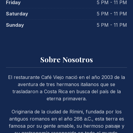
Friday
5 PM - 11 PM
Saturday
5 PM - 11 PM
Sunday
5 PM - 11 PM
Sobre Nosotros
PREVIOUS
NE
El restaurante Café Viejo nació en el año 2003 de la
aventura de tres hermanos italianos que se
trasladaron a Costa Rica en busca del país de la
eterna primavera.
Originaria de la ciudad de Rímini, fundada por los
antiguos romanos en el año 268 a.C., esta tierra es
famosa por su gente amable, su hermoso paisaje y