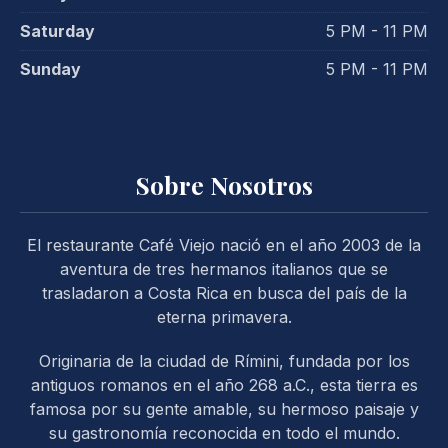
Saturday
5 PM - 11 PM
Sunday
5 PM - 11 PM
Sobre Nosotros
PREVIOUS
NE
El restaurante Café Viejo nació en el año 2003 de la
aventura de tres hermanos italianos que se
trasladaron a Costa Rica en busca del país de la
eterna primavera.
Originaria de la ciudad de Rímini, fundada por los
antiguos romanos en el año 268 a.C., esta tierra es
famosa por su gente amable, su hermoso paisaje y
su gastronomía reconocida en todo el mundo.