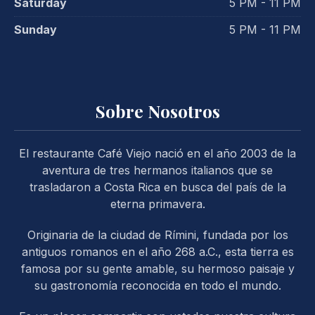
Saturday
5 PM - 11 PM
Sunday
5 PM - 11 PM
Sobre Nosotros
PREVIOUS
NE
El restaurante Café Viejo nació en el año 2003 de la
aventura de tres hermanos italianos que se
trasladaron a Costa Rica en busca del país de la
eterna primavera.
Originaria de la ciudad de Rímini, fundada por los
antiguos romanos en el año 268 a.C., esta tierra es
famosa por su gente amable, su hermoso paisaje y
su gastronomía reconocida en todo el mundo.