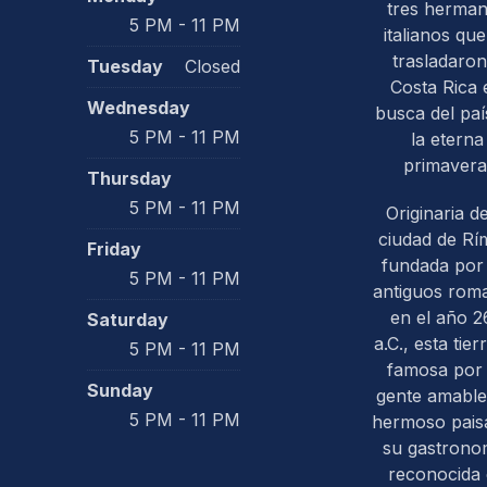
tres herma
5 PM - 11 PM
italianos que
trasladaron
Tuesday
Closed
Costa Rica 
Wednesday
busca del paí
5 PM - 11 PM
la eterna
primavera
Thursday
5 PM - 11 PM
Originaria de
ciudad de Rím
Friday
fundada por 
5 PM - 11 PM
antiguos rom
en el año 2
Saturday
a.C., esta tier
5 PM - 11 PM
famosa por
Sunday
gente amable
5 PM - 11 PM
hermoso paisa
su gastrono
reconocida