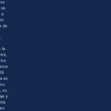
nos
 se
 a
en
s de
.
 la
ini,
los
anos
68
ra es
 su
, su
je y
mía
 en