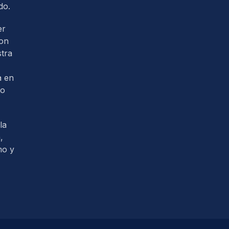
do.
er
con
tra
a en
so
la
,
mo y