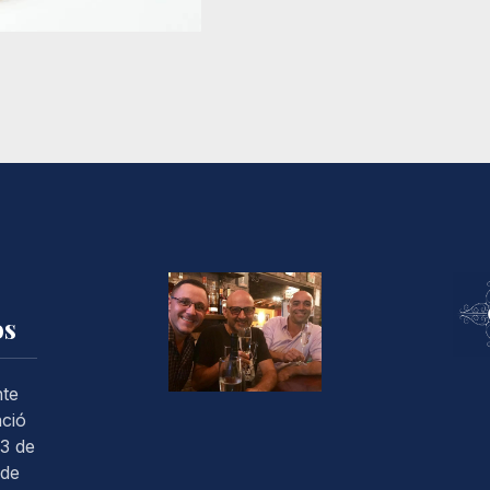
os
nte
ació
3 de
 de