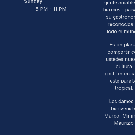
Sunday
gente amable
5 PM - 11 PM
hermoso paisa
su gastrono
reconocida
todo el mun
Es un plac
compartir 
ustedes nues
cultura
gastronómic
este paraí
tropical.
Les damos 
bienvenida
Marco, Mim
Maurizio