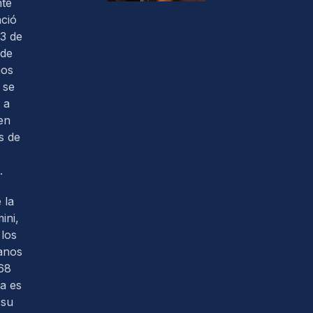
nte
ació
3 de
 de
nos
 se
 a
en
s de
.
 la
ini,
los
anos
68
ra es
 su