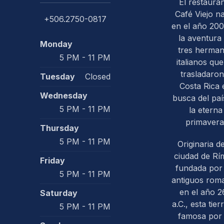
El restaura
Café Viejo n
+506.2750-0817
en el año 200
la aventura
Monday
tres herma
5 PM - 11 PM
italianos que
trasladaron
Tuesday
Closed
PREVIOUS
Costa Rica 
Wednesday
busca del paí
5 PM - 11 PM
la eterna
primavera
Thursday
5 PM - 11 PM
Originaria de
ciudad de Rím
Friday
fundada por 
5 PM - 11 PM
antiguos rom
en el año 2
Saturday
a.C., esta tier
5 PM - 11 PM
famosa por