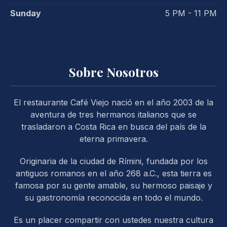
Sunday
5 PM - 11 PM
Sobre Nosotros
El restaurante Café Viejo nació en el año 2003 de la
aventura de tres hermanos italianos que se
trasladaron a Costa Rica en busca del país de la
eterna primavera.
Originaria de la ciudad de Rímini, fundada por los
antiguos romanos en el año 268 a.C., esta tierra es
famosa por su gente amable, su hermoso paisaje y
su gastronomía reconocida en todo el mundo.
PREVIOUS
NE
Es un placer compartir con ustedes nuestra cultura