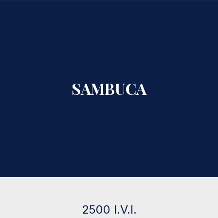
CLO
SAMBUCA
2500 I.V.I.