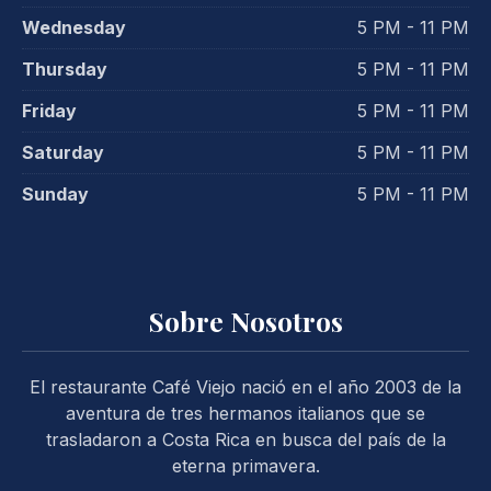
Wednesday
5 PM - 11 PM
Thursday
5 PM - 11 PM
Friday
5 PM - 11 PM
Saturday
5 PM - 11 PM
Sunday
5 PM - 11 PM
PREVIOUS
NE
Sobre Nosotros
El restaurante Café Viejo nació en el año 2003 de la
aventura de tres hermanos italianos que se
trasladaron a Costa Rica en busca del país de la
eterna primavera.