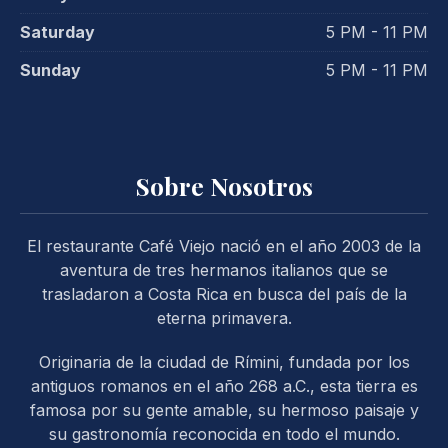
Saturday
5 PM - 11 PM
Sunday
5 PM - 11 PM
Sobre Nosotros
El restaurante Café Viejo nació en el año 2003 de la
aventura de tres hermanos italianos que se
trasladaron a Costa Rica en busca del país de la
eterna primavera.
Originaria de la ciudad de Rímini, fundada por los
antiguos romanos en el año 268 a.C., esta tierra es
famosa por su gente amable, su hermoso paisaje y
su gastronomía reconocida en todo el mundo.
PREVIOUS
NE