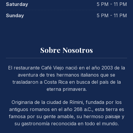
Saturday
5 PM - 11 PM
Sunday
5 PM - 11 PM
Sobre Nosotros
PREVIOUS
NE
El restaurante Café Viejo nació en el año 2003 de la
aventura de tres hermanos italianos que se
trasladaron a Costa Rica en busca del país de la
eterna primavera.
Originaria de la ciudad de Rímini, fundada por los
antiguos romanos en el año 268 a.C., esta tierra es
famosa por su gente amable, su hermoso paisaje y
su gastronomía reconocida en todo el mundo.