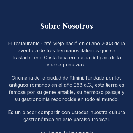
Sobre Nosotros
El restaurante Café Viejo nació en el año 2003 de la
PREVIOUS
NE
aventura de tres hermanos italianos que se
trasladaron a Costa Rica en busca del país de la
eterna primavera.
Originaria de la ciudad de Rímini, fundada por los
antiguos romanos en el año 268 a.C., esta tierra es
famosa por su gente amable, su hermoso paisaje y
su gastronomía reconocida en todo el mundo.
Es un placer compartir con ustedes nuestra cultura
gastronómica en este paraíso tropical.
Les damos la bienvenida,