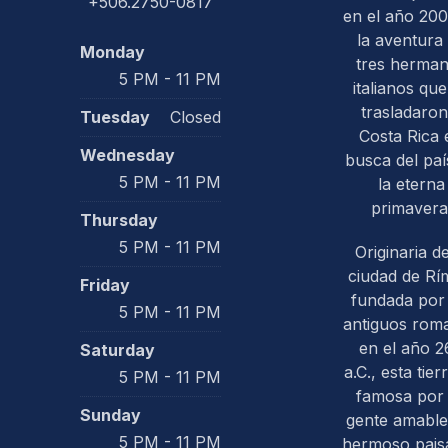
+506.2750-0817
en el año 200
la aventura
Monday
tres herma
5 PM - 11 PM
italianos que
trasladaron
Tuesday
Closed
Costa Rica 
Wednesday
busca del paí
5 PM - 11 PM
la eterna
primavera
Thursday
5 PM - 11 PM
Originaria de
ciudad de Rím
Friday
fundada por 
5 PM - 11 PM
antiguos rom
en el año 2
Saturday
a.C., esta tier
5 PM - 11 PM
famosa por
Sunday
gente amable
5 PM - 11 PM
hermoso paisa