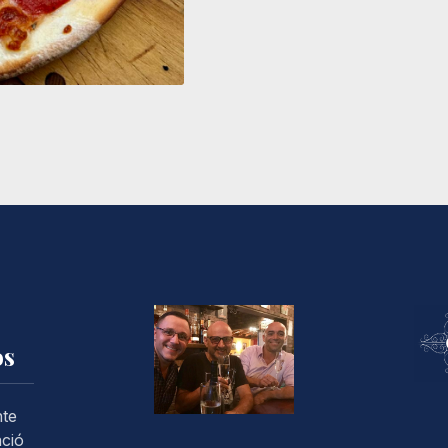
os
nte
ació