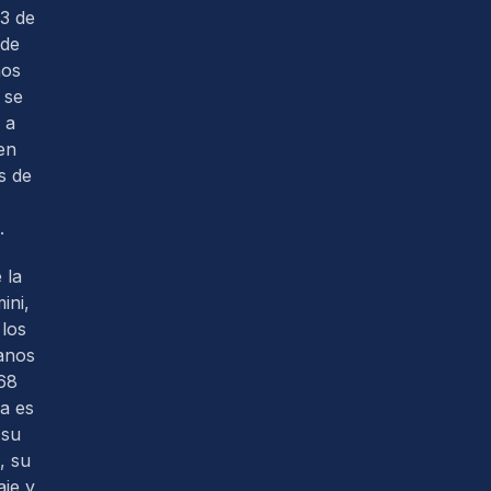
3 de
 de
nos
 se
 a
en
s de
.
 la
ini,
los
anos
68
ra es
 su
, su
je y