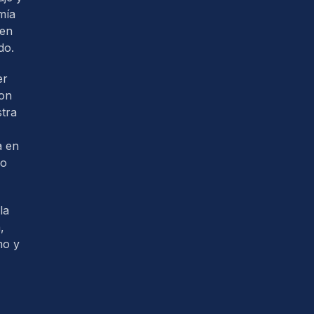
mía
 en
do.
er
con
tra
a en
so
la
,
mo y