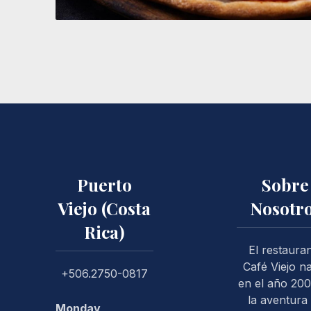
Pizza Capricciosa
Puerto
Sobre
Viejo (Costa
Nosotr
Rica)
PREVIOUS
El restaura
Café Viejo n
+506.2750-0817
en el año 200
la aventura
Monday