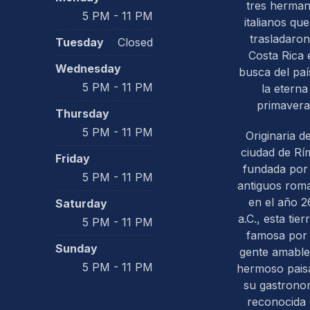
tres herma
5 PM - 11 PM
italianos que
trasladaron
Tuesday
Closed
Costa Rica 
Wednesday
busca del paí
5 PM - 11 PM
la eterna
primavera
Thursday
5 PM - 11 PM
Originaria de
ciudad de Rím
Friday
fundada por 
5 PM - 11 PM
antiguos rom
en el año 2
Saturday
a.C., esta tier
5 PM - 11 PM
famosa por
Sunday
gente amable
5 PM - 11 PM
hermoso paisa
su gastrono
reconocida