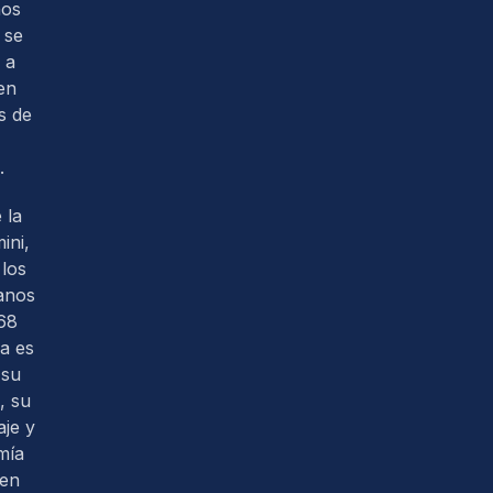
nos
 se
 a
en
s de
.
 la
ini,
los
anos
68
ra es
 su
, su
je y
mía
 en