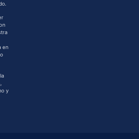
do.
er
con
tra
a en
so
la
,
mo y