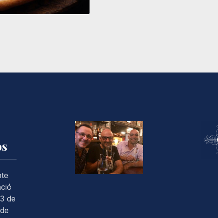
os
nte
ació
3 de
 de