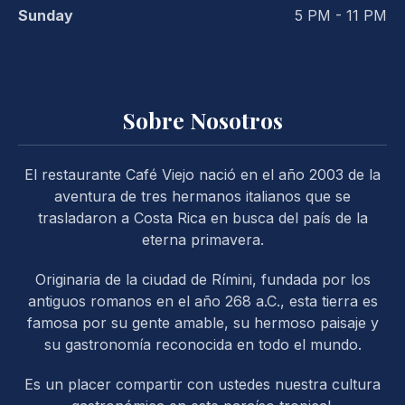
Sunday
5 PM - 11 PM
Sobre Nosotros
PREVIOUS
NE
El restaurante Café Viejo nació en el año 2003 de la
aventura de tres hermanos italianos que se
trasladaron a Costa Rica en busca del país de la
eterna primavera.
Originaria de la ciudad de Rímini, fundada por los
antiguos romanos en el año 268 a.C., esta tierra es
famosa por su gente amable, su hermoso paisaje y
su gastronomía reconocida en todo el mundo.
Es un placer compartir con ustedes nuestra cultura