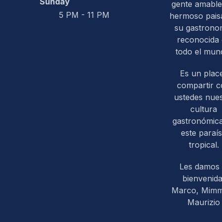
Sunday
gente amable
5 PM - 11 PM
hermoso paisa
su gastrono
reconocida
todo el mun
Es un plac
compartir 
ustedes nues
cultura
gastronómic
este paraí
tropical.
Les damos 
bienvenida
Marco, Mim
Maurizio