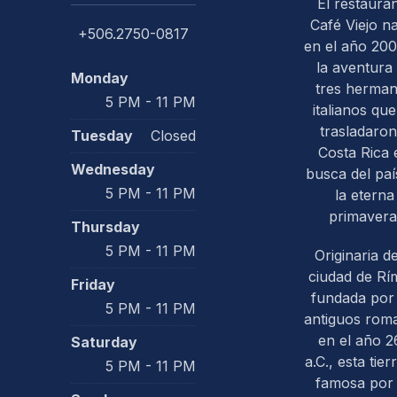
El restaura
Café Viejo n
+506.2750-0817
en el año 200
la aventura
Monday
tres herma
5 PM - 11 PM
italianos que
trasladaron
Tuesday
Closed
PREVIOUS
Costa Rica 
Wednesday
busca del paí
5 PM - 11 PM
la eterna
primavera
Thursday
5 PM - 11 PM
Originaria de
ciudad de Rím
Friday
fundada por 
5 PM - 11 PM
antiguos rom
en el año 2
Saturday
a.C., esta tier
5 PM - 11 PM
famosa por