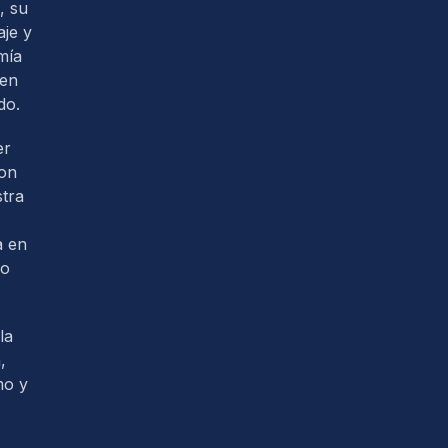
, su
je y
mía
 en
do.
er
con
tra
a en
so
la
,
mo y