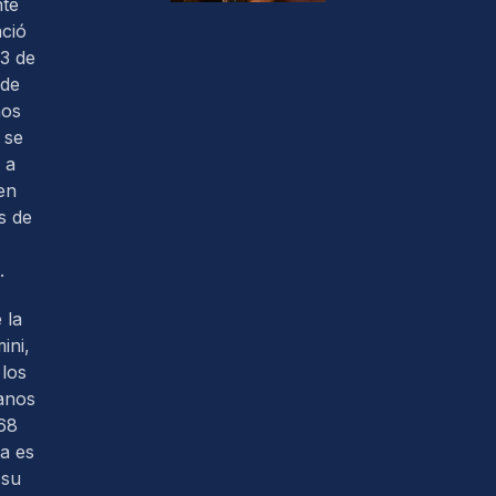
nte
ació
3 de
 de
nos
 se
 a
en
s de
.
 la
ini,
los
anos
68
ra es
 su