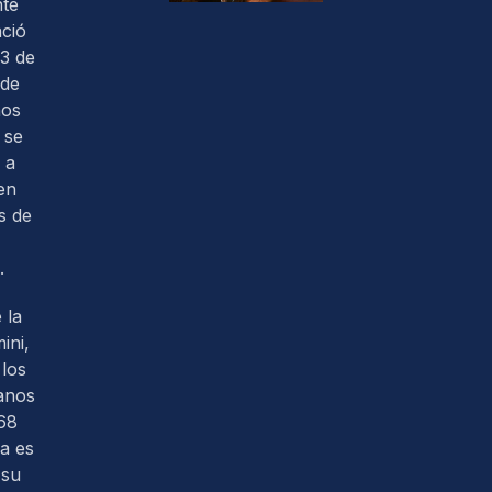
nte
ació
3 de
 de
nos
 se
 a
en
s de
.
 la
ini,
los
anos
68
ra es
 su