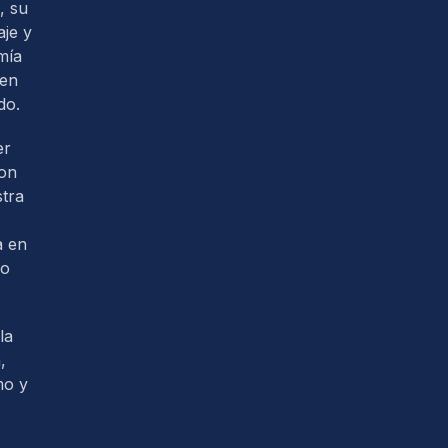
, su
je y
mía
 en
do.
er
con
tra
a en
so
la
,
mo y