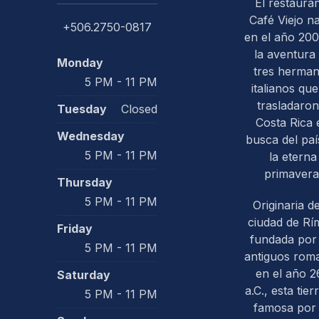
El restaura
Café Viejo n
+506.2750-0817
en el año 200
la aventura
Monday
tres herma
5 PM - 11 PM
italianos que
trasladaron
Tuesday
Closed
PREVIOUS
Costa Rica 
Wednesday
busca del paí
5 PM - 11 PM
la eterna
primavera
Thursday
5 PM - 11 PM
Originaria de
ciudad de Rím
Friday
fundada por 
5 PM - 11 PM
antiguos rom
en el año 2
Saturday
a.C., esta tier
5 PM - 11 PM
famosa por