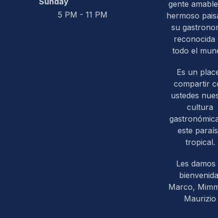
Sunday
gente amable
5 PM - 11 PM
hermoso paisa
su gastrono
reconocida
todo el mun
Es un plac
compartir 
ustedes nues
cultura
gastronómic
este paraí
tropical.
Les damos 
bienvenida
Marco, Mim
Maurizio