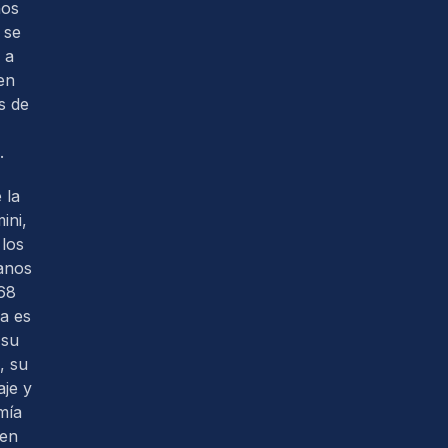
nos
 se
 a
en
s de
.
 la
ini,
los
anos
68
ra es
 su
, su
je y
mía
 en