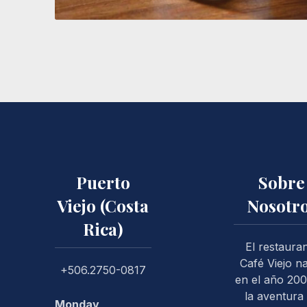
Puerto
Sobre
Viejo (Costa
Nosotr
Rica)
PREVIOUS
El restaura
Café Viejo n
+506.2750-0817
en el año 200
la aventura
Monday