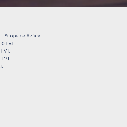
a, Sirope de Azúcar
 I.V.I.
.V.I.
.V.I.
I.