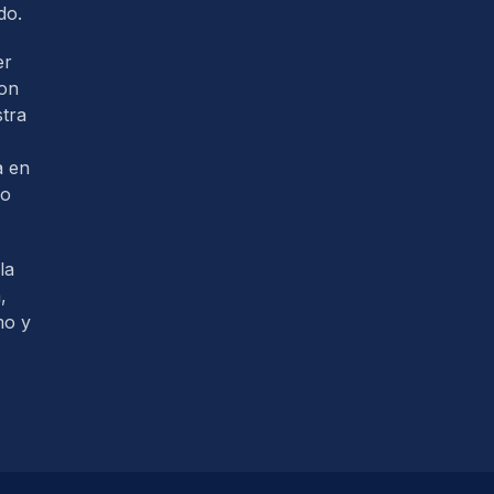
do.
er
con
tra
a en
so
la
,
mo y