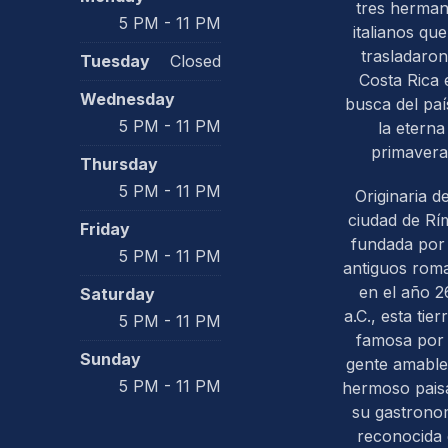
tres herma
5 PM - 11 PM
italianos que
trasladaron
Tuesday
Closed
Costa Rica 
Wednesday
busca del paí
5 PM - 11 PM
la eterna
primavera
Thursday
5 PM - 11 PM
Originaria de
ciudad de Rím
Friday
fundada por 
5 PM - 11 PM
antiguos rom
en el año 2
Saturday
a.C., esta tier
5 PM - 11 PM
famosa por
Sunday
gente amable
5 PM - 11 PM
hermoso paisa
su gastrono
reconocida