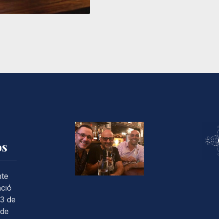
os
nte
ació
3 de
 de