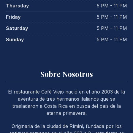
Thursday
5 PM - 11 PM
Friday
5 PM - 11 PM
Saturday
5 PM - 11 PM
Sunday
5 PM - 11 PM
PREVIOUS
NE
Sobre Nosotros
El restaurante Café Viejo nació en el año 2003 de la
aventura de tres hermanos italianos que se
trasladaron a Costa Rica en busca del país de la
eterna primavera.
Originaria de la ciudad de Rímini, fundada por los