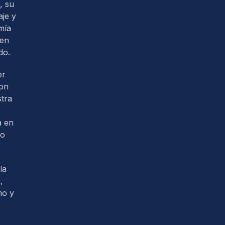
, su
je y
mía
 en
do.
er
con
tra
a en
so
la
,
mo y