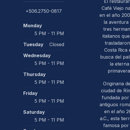
El restaura
Café Viejo n
+506.2750-0817
en el año 200
la aventura
Monday
tres herma
5 PM - 11 PM
italianos que
trasladaron
Tuesday
Closed
PREVIOUS
Costa Rica 
Wednesday
busca del paí
5 PM - 11 PM
la eterna
primavera
Thursday
5 PM - 11 PM
Originaria de
ciudad de Rím
Friday
fundada por 
5 PM - 11 PM
antiguos rom
en el año 2
Saturday
a.C., esta tier
5 PM - 11 PM
famosa por