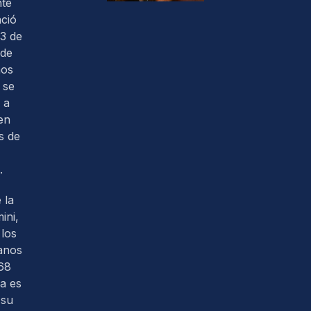
nte
ació
3 de
 de
nos
 se
 a
en
s de
.
 la
ini,
los
anos
68
ra es
 su