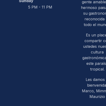
Sunday
gente amable
5 PM - 11 PM
hermoso paisa
su gastrono
reconocida
todo el mun
Es un plac
compartir 
ustedes nues
cultura
gastronómic
este paraí
tropical.
Les damos 
bienvenida
Marco, Mim
Maurizio