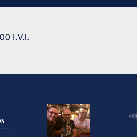
0 I.V.I.
os