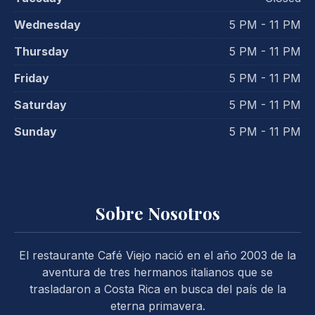
Wednesday
5 PM - 11 PM
Thursday
5 PM - 11 PM
Friday
5 PM - 11 PM
Saturday
5 PM - 11 PM
Sunday
5 PM - 11 PM
PREVIOUS
NE
Sobre Nosotros
El restaurante Café Viejo nació en el año 2003 de la
aventura de tres hermanos italianos que se
trasladaron a Costa Rica en busca del país de la
eterna primavera.