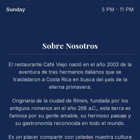
Sunday
5 PM - 11 PM
Sobre Nosotros
PREVIOUS
NE
El restaurante Café Viejo nació en el año 2003 de la
aventura de tres hermanos italianos que se
trasladaron a Costa Rica en busca del país de la
eterna primavera.
Originaria de la ciudad de Rímini, fundada por los
antiguos romanos en el año 268 a.C., esta tierra es
famosa por su gente amable, su hermoso paisaje y
su gastronomía reconocida en todo el mundo.
Es un placer compartir con ustedes nuestra cultura