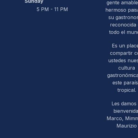
Sunday
gente amable
5 PM - 11 PM
hermoso paisa
su gastrono
reconocida
todo el mun
Es un plac
compartir 
ustedes nues
cultura
gastronómic
este paraí
tropical.
Les damos 
bienvenida
Marco, Mim
Maurizio