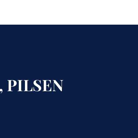
CLO
, PILSEN