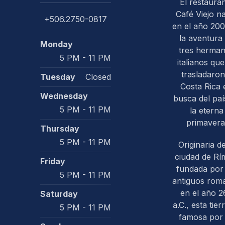
El restaura
Café Viejo n
+506.2750-0817
en el año 200
la aventura
Monday
tres herma
5 PM - 11 PM
italianos que
trasladaron
Tuesday
Closed
PREVIOUS
Costa Rica 
Wednesday
busca del paí
5 PM - 11 PM
la eterna
primavera
Thursday
5 PM - 11 PM
Originaria de
ciudad de Rím
Friday
fundada por 
5 PM - 11 PM
antiguos rom
en el año 2
Saturday
a.C., esta tier
5 PM - 11 PM
famosa por