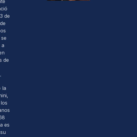
nte
ació
3 de
 de
nos
 se
 a
en
s de
.
 la
ini,
los
anos
68
ra es
 su