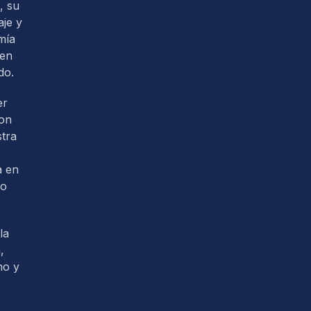
, su
je y
mía
 en
do.
er
con
tra
a en
so
la
,
mo y