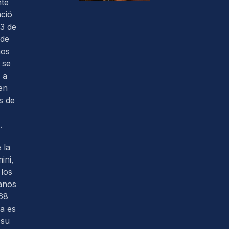
nte
ació
3 de
 de
nos
 se
 a
en
s de
.
 la
ini,
los
anos
68
ra es
 su