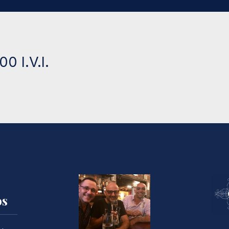
0 I.V.I.
os