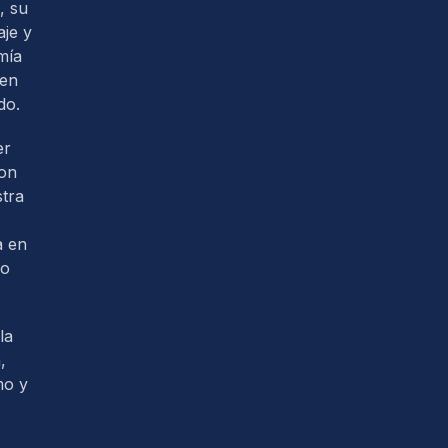
, su
je y
mía
 en
do.
er
con
tra
a en
so
la
,
mo y