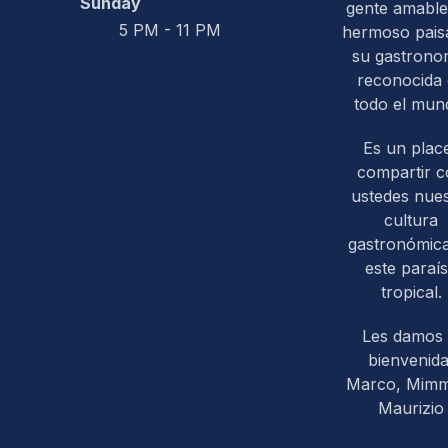
Sunday
gente amable
5 PM - 11 PM
hermoso paisa
su gastrono
reconocida
todo el mun
Es un plac
compartir 
ustedes nues
cultura
gastronómic
este paraí
tropical.
Les damos 
bienvenida
Marco, Mim
Maurizio