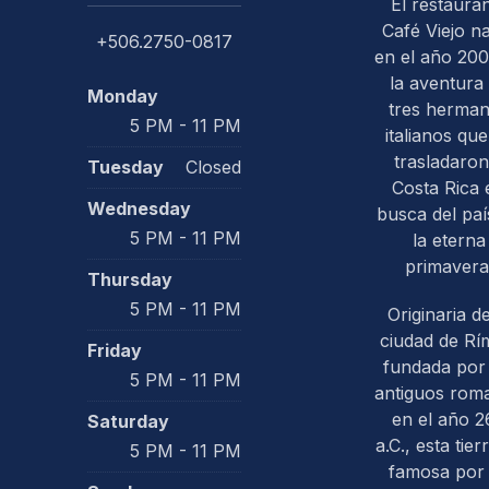
El restaura
Café Viejo n
+506.2750-0817
en el año 200
la aventura
Monday
tres herma
5 PM - 11 PM
italianos que
trasladaron
Tuesday
Closed
PREVIOUS
Costa Rica 
Wednesday
busca del paí
5 PM - 11 PM
la eterna
primavera
Thursday
5 PM - 11 PM
Originaria de
ciudad de Rím
Friday
fundada por 
5 PM - 11 PM
antiguos rom
en el año 2
Saturday
a.C., esta tier
5 PM - 11 PM
famosa por