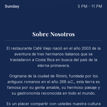
Sunday
5 PM - 11 PM
Sobre Nosotros
El restaurante Café Viejo nació en el año 2003 de la
aventura de tres hermanos italianos que se
trasladaron a Costa Rica en busca del país de la
eterna primavera.
Originaria de la ciudad de Rímini, fundada por los
antiguos romanos en el año 268 a.C., esta tierra es
famosa por su gente amable, su hermoso paisaje y
su gastronomía reconocida en todo el mundo.
PREVIOUS
NE
Es un placer compartir con ustedes nuestra cultura