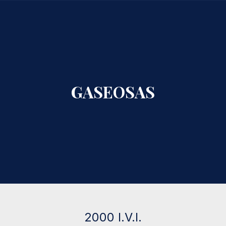
CLO
GASEOSAS
2000 I.V.I.