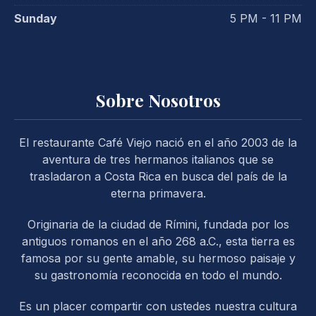
Sunday
5 PM - 11 PM
Sobre Nosotros
El restaurante Café Viejo nació en el año 2003 de la
aventura de tres hermanos italianos que se
trasladaron a Costa Rica en busca del país de la
eterna primavera.
Originaria de la ciudad de Rímini, fundada por los
antiguos romanos en el año 268 a.C., esta tierra es
famosa por su gente amable, su hermoso paisaje y
su gastronomía reconocida en todo el mundo.
PREVIOUS
NE
Es un placer compartir con ustedes nuestra cultura