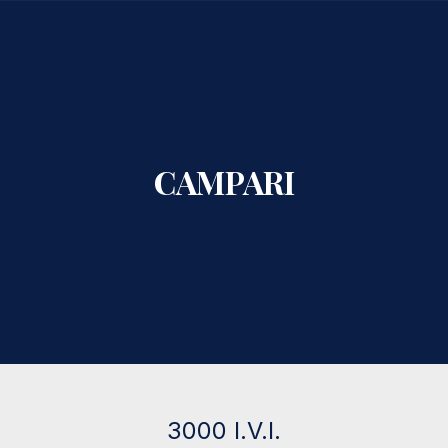
CLO
CAMPARI
3000 I.V.I.