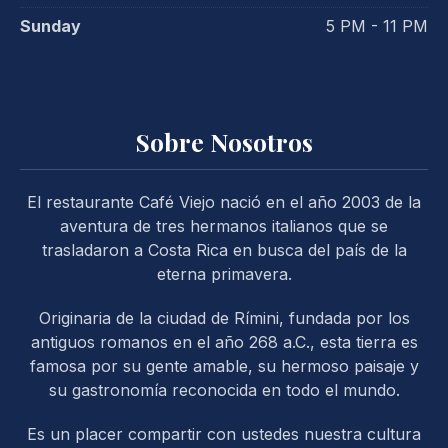
Sunday
5 PM - 11 PM
Sobre Nosotros
El restaurante Café Viejo nació en el año 2003 de la
aventura de tres hermanos italianos que se
trasladaron a Costa Rica en busca del país de la
eterna primavera.
Originaria de la ciudad de Rímini, fundada por los
antiguos romanos en el año 268 a.C., esta tierra es
famosa por su gente amable, su hermoso paisaje y
su gastronomía reconocida en todo el mundo.
PREVIOUS
NE
Es un placer compartir con ustedes nuestra cultura