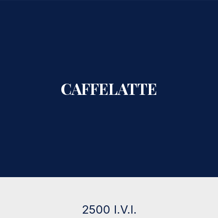
CLO
CAFFELATTE
2500 I.V.I.