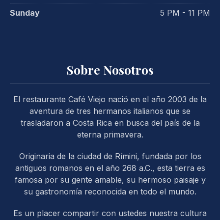
Sunday
5 PM - 11 PM
Sobre Nosotros
El restaurante Café Viejo nació en el año 2003 de la
aventura de tres hermanos italianos que se
trasladaron a Costa Rica en busca del país de la
eterna primavera.
Originaria de la ciudad de Rímini, fundada por los
antiguos romanos en el año 268 a.C., esta tierra es
famosa por su gente amable, su hermoso paisaje y
su gastronomía reconocida en todo el mundo.
PREVIOUS
NE
Es un placer compartir con ustedes nuestra cultura