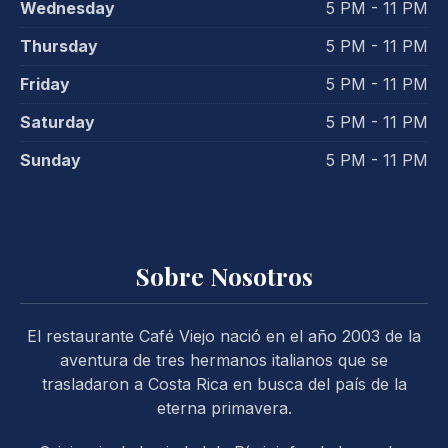
Wednesday
5 PM - 11 PM
Thursday
5 PM - 11 PM
Friday
5 PM - 11 PM
Saturday
5 PM - 11 PM
Sunday
5 PM - 11 PM
PREVIOUS
NE
Sobre Nosotros
El restaurante Café Viejo nació en el año 2003 de la
aventura de tres hermanos italianos que se
trasladaron a Costa Rica en busca del país de la
eterna primavera.