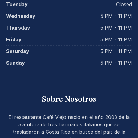
Tuesday
Closed
Wednesday
5 PM - 11 PM
Thursday
5 PM - 11 PM
Friday
5 PM - 11 PM
Saturday
5 PM - 11 PM
Sunday
5 PM - 11 PM
PREVIOUS
NE
Sobre Nosotros
El restaurante Café Viejo nació en el año 2003 de la
aventura de tres hermanos italianos que se
trasladaron a Costa Rica en busca del país de la