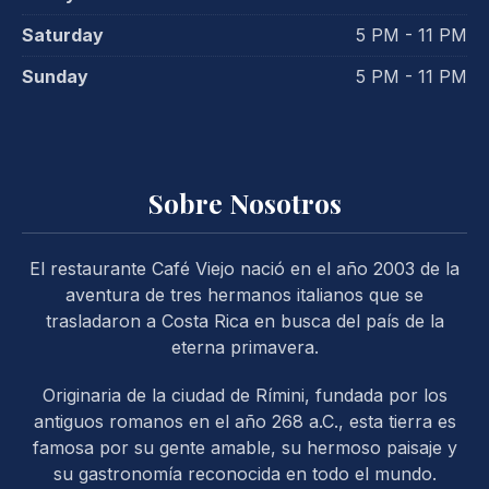
Saturday
5 PM - 11 PM
Sunday
5 PM - 11 PM
Sobre Nosotros
El restaurante Café Viejo nació en el año 2003 de la
aventura de tres hermanos italianos que se
trasladaron a Costa Rica en busca del país de la
eterna primavera.
Originaria de la ciudad de Rímini, fundada por los
antiguos romanos en el año 268 a.C., esta tierra es
famosa por su gente amable, su hermoso paisaje y
su gastronomía reconocida en todo el mundo.
PREVIOUS
NE