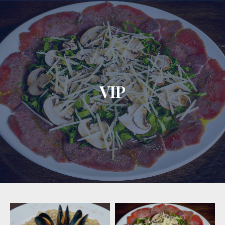
CLO
VIP