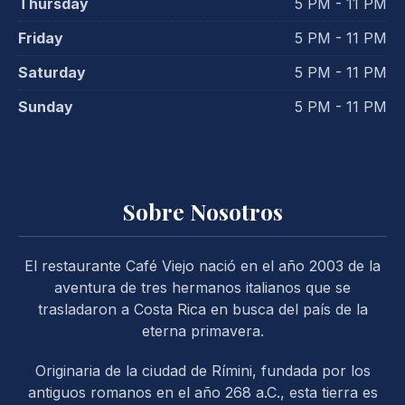
Thursday
5 PM - 11 PM
Friday
5 PM - 11 PM
Saturday
5 PM - 11 PM
Sunday
5 PM - 11 PM
Sobre Nosotros
PREVIOUS
NE
El restaurante Café Viejo nació en el año 2003 de la
aventura de tres hermanos italianos que se
trasladaron a Costa Rica en busca del país de la
eterna primavera.
Originaria de la ciudad de Rímini, fundada por los
antiguos romanos en el año 268 a.C., esta tierra es